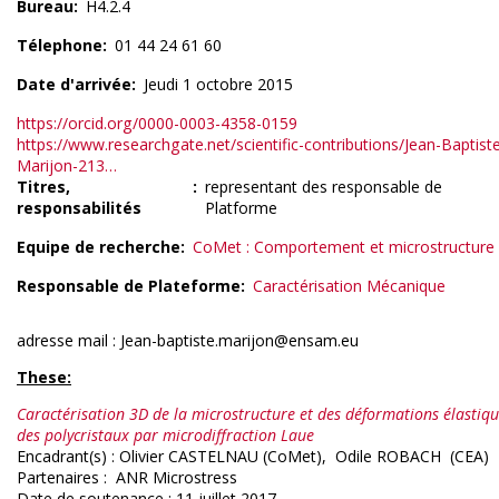
Bureau
H4.2.4
Télephone
01 44 24 61 60
Date d'arrivée
Jeudi 1 octobre 2015
https://orcid.org/0000-0003-4358-0159
https://www.researchgate.net/scientific-contributions/Jean-Baptist
Marijon-213…
Titres,
representant des responsable de
responsabilités
Platforme
Equipe de recherche
CoMet : Comportement et microstructure
Responsable de Plateforme
Caractérisation Mécanique
adresse mail : Jean-baptiste.marijon@ensam.eu
These:
Caractérisation 3D de la microstructure et des déformations élastiq
des polycristaux par microdiffraction Laue
Encadrant(s) : Olivier CASTELNAU (CoMet), Odile ROBACH (CEA)
Partenaires : ANR Microstress
Date de soutenance : 11 juillet 2017