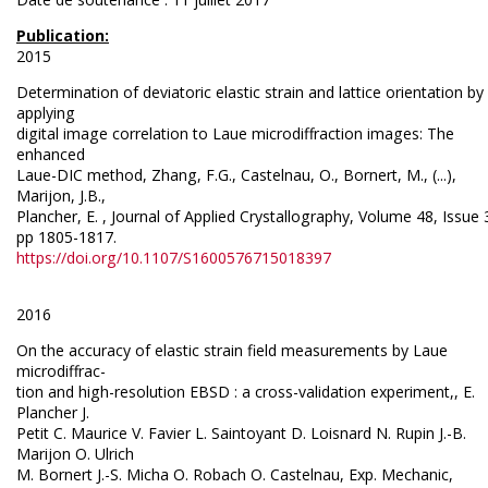
Publication:
2015
Determination of deviatoric elastic strain and lattice orientation by
applying
digital image correlation to Laue microdiffraction images: The
enhanced
Laue-DIC method, Zhang, F.G., Castelnau, O., Bornert, M., (...),
Marijon, J.B.,
Plancher, E. , Journal of Applied Crystallography, Volume 48, Issue 
pp 1805-1817.
https://doi.org/10.1107/S1600576715018397
2016
On the accuracy of elastic strain field measurements by Laue
microdiffrac-
tion and high-resolution EBSD : a cross-validation experiment,, E.
Plancher J.
Petit C. Maurice V. Favier L. Saintoyant D. Loisnard N. Rupin J.-B.
Marijon O. Ulrich
M. Bornert J.-S. Micha O. Robach O. Castelnau, Exp. Mechanic,