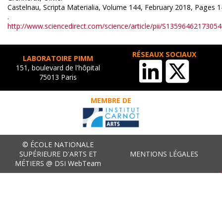
Castelnau, Scripta Materialia, Volume 144, February 2018, Pages 
.
http://www.sciencedirect.com/science/article/pii/S1359646217305
RÉSEAUX SOCIAUX
LABORATOIRE PIMM
151, boulevard de l'hôpital
75013 Paris
MEMBRE DE
© ÉCOLE NATIONALE
SUPÉRIEURE D'ARTS ET
MENTIONS LÉGALES
MÉTIERS @ DSI WebTeam