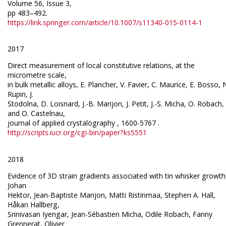
Volume 56, Issue 3,
pp 483–492.
https://link.springer.com/article/10.1007/s11340-015-0114-1
2017
Direct measurement of local constitutive relations, at the
micrometre scale,
in bulk metallic alloys, E. Plancher, V. Favier, C. Maurice, E. Bosso, 
Rupin, J.
Stodolna, D. Loisnard, J.-B. Marijon, J. Petit, J.-S. Micha, O. Robach,
and O. Castelnau,
journal of applied crystalography , 1600-5767 .
http://scripts.iucr.org/cgi-bin/paper?ks5551
2018
Evidence of 3D strain gradients associated with tin whisker growth
Johan
Hektor, Jean-Baptiste Marijon, Matti Ristinmaa, Stephen A. Hall,
Håkan Hallberg,
Srinivasan Iyengar, Jean-Sébastien Micha, Odile Robach, Fanny
Grennerat, Olivier