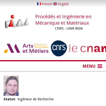
Aller
French
English
au
contenu
Procédés et Ingénierie en
principal
Mécanique et Matériaux
CNRS - UMR 8006
...
...
MENU
Statut
Ingénieur de Recherche