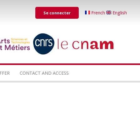
Menu
French
English
Se connecter
du
compte
de
...
...
l'utilisateur
FFER
CONTACT AND ACCESS