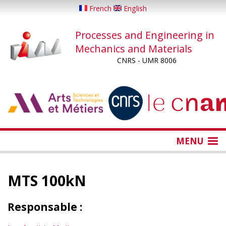
Skip
French
English
to
main
Processes and Engineering in
content
Mechanics and Materials
CNRS - UMR 8006
...
...
MENU
MTS 100kN
Responsable :