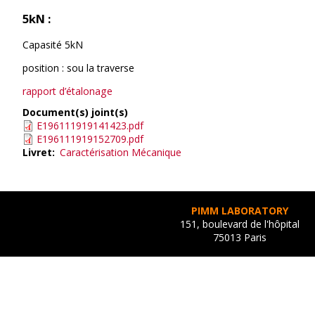
5kN :
Capasité 5kN
position : sou la traverse
rapport d’étalonage
Document(s) joint(s)
E196111919141423.pdf
E196111919152709.pdf
Livret
Caractérisation Mécanique
PIMM LABORATORY
151, boulevard de l'hôpital
75013 Paris