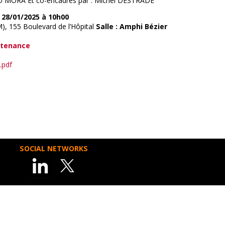
DO MORA Et co-encadrés par : Michel DESTRADE
 28/01/2025 à 10h00
M), 155 Boulevard de l’Hôpital
Salle : Amphi Bézier
utenance
.pdf
SOCIAL NETWORKS