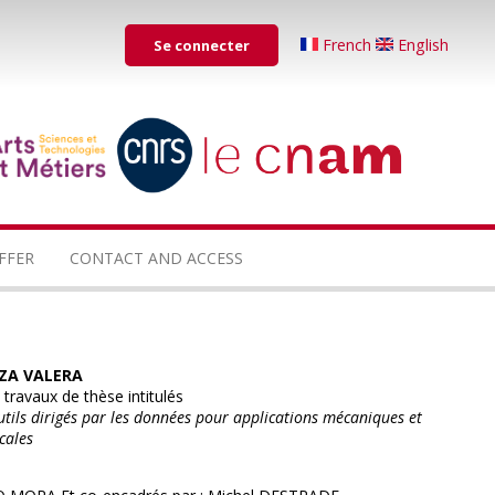
Menu
French
English
Se connecter
du
compte
de
...
...
l'utilisateur
FFER
CONTACT AND ACCESS
RZA VALERA
travaux de thèse intitulés
utils dirigés par les données pour applications mécaniques et
cales