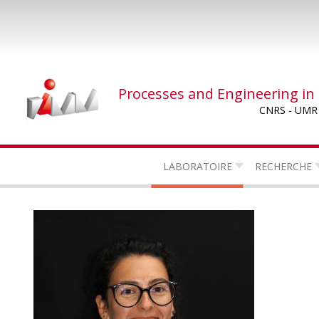
Skip
to
main
content
Processes and Engineering in
CNRS - UMR
LABORATOIRE
RECHERCHE