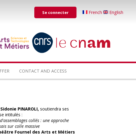
Menu
French
English
Se connecter
du
compte
de
...
...
l'utilisateur
FFER
CONTACT AND ACCESS
,
Sidonie
PINAROLI,
soutiendra ses
e intitulés :
e d'assemblages collés : une approche
ais sur colle massive
éâtre Fournel des Arts et Métiers