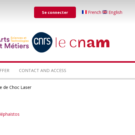
Menu
French
English
Se connecter
du
compte
de
...
...
l'utilisateur
FFER
CONTACT AND ACCESS
me de Choc Laser
 Héphaïstos