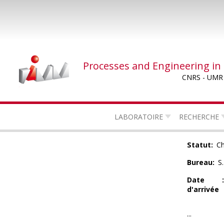
Skip
to
main
content
Processes and Engineering in
CNRS - UMR
LABORATOIRE
RECHERCHE
Statut
Ch
Bureau
S
Date
d'arrivée
...