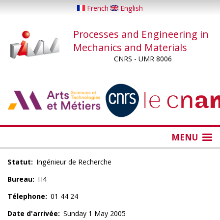
Skip
French
English
to
main
Processes and Engineering in
content
Mechanics and Materials
CNRS - UMR 8006
...
...
MENU
Statut
Ingénieur de Recherche
Bureau
H4
Télephone
01 44 24
Date d'arrivée
Sunday 1 May 2005