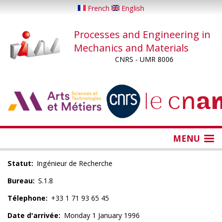
Skip
French
English
to
main
Processes and Engineering in
content
Mechanics and Materials
CNRS - UMR 8006
...
...
MENU
Statut
Ingénieur de Recherche
Bureau
S.1.8
Télephone
+33 1 71 93 65 45
Date d'arrivée
Monday 1 January 1996