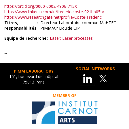
https://orcid.org/0000-0002-4906-713X
https://www.linkedin.com/in/frederic-coste-021bb05b/
https://www.researchgate.net/profile/Coste-Frederic
Titres,
Directeur Laboratoire commun MaHTEO
responsabilités
PIMM/Air Liquide CIP
Equipe de recherche
Laser: Laser processes
...
SOCIAL NETWORKS
PIMM LABORATORY
151, boulevard de l'hôpital
75013 Paris
MEMBER OF