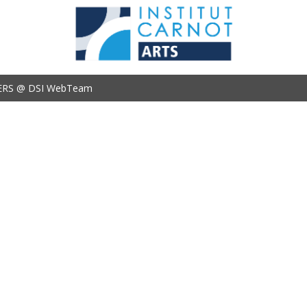
ERS @ DSI WebTeam