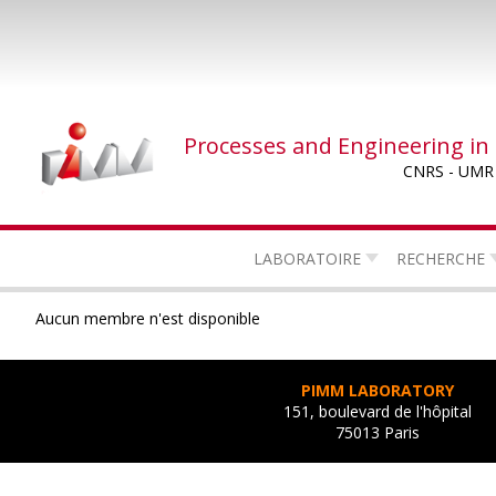
Skip
to
main
content
Processes and Engineering in
CNRS - UMR
LABORATOIRE
RECHERCHE
Aucun membre n'est disponible
PIMM LABORATORY
151, boulevard de l'hôpital
75013 Paris