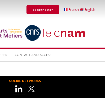
Menu
French
English
Se connecter
du
compte
de
...
...
l'utilisateur
FFER
CONTACT AND ACCESS
SOCIAL NETWORKS