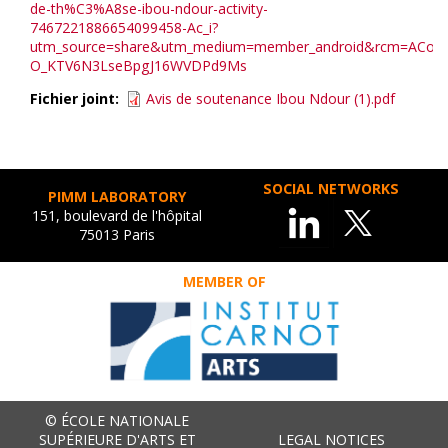
de-th%C3%A8se-ibou-ndour-activity-
7467221886654099458-Ac_i?
utm_source=share&utm_medium=member_android&rcm=ACoA
O_KTV6N3LseBpgJ16WVDPd9Ms
Fichier joint
Avis de soutenance Ibou Ndour (1).pdf
SOCIAL NETWORKS
PIMM LABORATORY
151, boulevard de l'hôpital
75013 Paris
MEMBER OF
© ÉCOLE NATIONALE
SUPÉRIEURE D'ARTS ET
LEGAL NOTICES