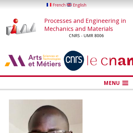
Skip
French
English
to
main
Processes and Engineering in
content
Mechanics and Materials
CNRS - UMR 8006
...
...
MENU