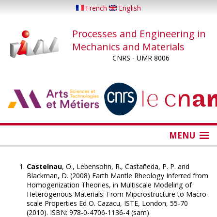
Skip
French
English
to
main
Processes and Engineering in
content
Mechanics and Materials
CNRS - UMR 8006
...
...
MENU
Castelnau
, O., Lebensohn, R., Castañeda, P. P. and
Blackman, D. (2008) Earth Mantle Rheology Inferred from
Homogenization Theories, in Multiscale Modeling of
Heterogenous Materials: From Mipcrostructure to Macro-
scale Properties Ed O. Cazacu, ISTE, London, 55-70
(2010). ISBN: 978-0-4706-1136-4 (sam)