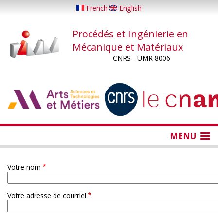
Aller
French
English
au
contenu
Procédés et Ingénierie en
principal
Mécanique et Matériaux
CNRS - UMR 8006
...
...
MENU
Votre nom
Votre adresse de courriel