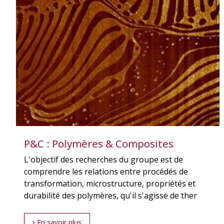
P&C : Polymères & Composites
L'objectif des recherches du groupe est de
comprendre les relations entre procédés de
transformation, microstructure, propriétés et
durabilité des polymères, qu'il s'agisse de ther
En savoir plus