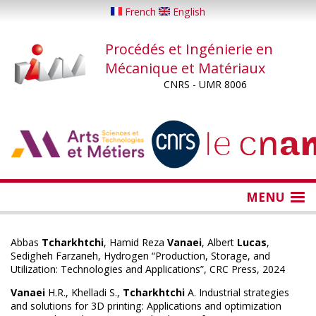
Aller
French
English
au
contenu
Procédés et Ingénierie en
principal
Mécanique et Matériaux
CNRS - UMR 8006
...
...
MENU
Abbas
Tcharkhtchi
, Hamid Reza
Vanaei
, Albert
Lucas
,
Sedigheh Farzaneh, Hydrogen “Production, Storage, and
Utilization: Technologies and Applications”, CRC Press, 2024
Vanaei
H.R., Khelladi S.,
Tcharkhtchi
A. Industrial strategies
and solutions for 3D printing: Applications and optimization