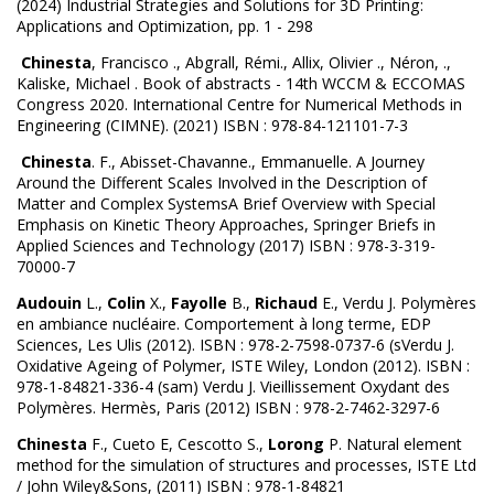
(2024) Industrial Strategies and Solutions for 3D Printing:
Applications and Optimization, pp. 1 - 298
Chinesta
, Francisco ., Abgrall, Rémi., Allix, Olivier ., Néron, .,
Kaliske, Michael . Book of abstracts - 14th WCCM & ECCOMAS
Congress 2020. International Centre for Numerical Methods in
Engineering (CIMNE). (2021) ISBN : 978-84-121101-7-3
Chinesta
. F., Abisset-Chavanne., Emmanuelle. A Journey
Around the Different Scales Involved in the Description of
Matter and Complex SystemsA Brief Overview with Special
Emphasis on Kinetic Theory Approaches, Springer Briefs in
Applied Sciences and Technology (2017) ISBN : 978-3-319-
70000-7
Audouin
L.,
Colin
X.,
Fayolle
B.,
Richaud
E., Verdu J. Polymères
en ambiance nucléaire. Comportement à long terme, EDP
Sciences, Les Ulis (2012). ISBN : 978-2-7598-0737-6 (sVerdu J.
Oxidative Ageing of Polymer, ISTE Wiley, London (2012). ISBN :
978-1-84821-336-4 (sam) Verdu J. Vieillissement Oxydant des
Polymères. Hermès, Paris (2012) ISBN : 978-2-7462-3297-6
Chinesta
F., Cueto E, Cescotto S.,
Lorong
P. Natural element
method for the simulation of structures and processes, ISTE Ltd
/ John Wiley&Sons, (2011) ISBN : 978-1-84821