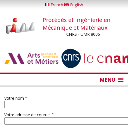
Aller
French
English
au
contenu
Procédés et Ingénierie en
principal
Mécanique et Matériaux
CNRS - UMR 8006
...
...
MENU
Votre nom
Votre adresse de courriel