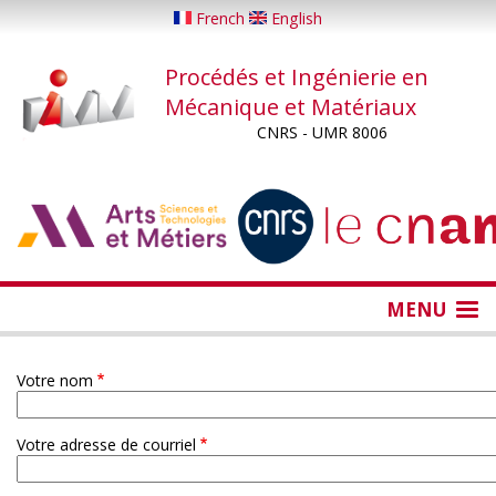
Aller
French
English
au
contenu
Procédés et Ingénierie en
principal
Mécanique et Matériaux
CNRS - UMR 8006
...
...
MENU
Votre nom
Votre adresse de courriel