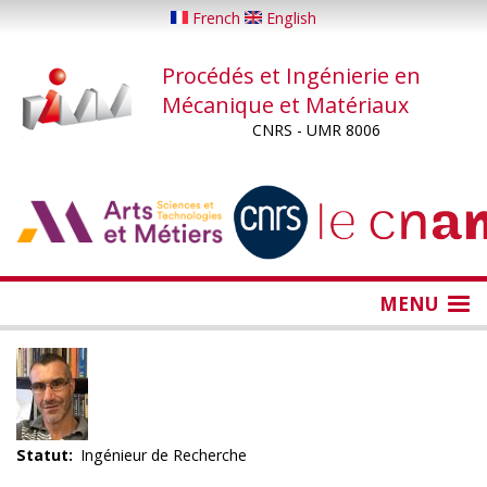
Aller
French
English
au
contenu
Procédés et Ingénierie en
principal
Mécanique et Matériaux
CNRS - UMR 8006
...
...
MENU
Statut
Ingénieur de Recherche