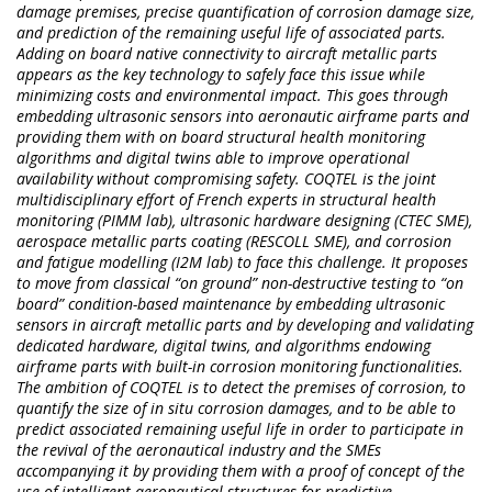
damage premises, precise quantification of corrosion damage size,
and prediction of the remaining useful life of associated parts.
Adding on board native connectivity to aircraft metallic parts
appears as the key technology to safely face this issue while
minimizing costs and environmental impact. This goes through
embedding ultrasonic sensors into aeronautic airframe parts and
providing them with on board structural health monitoring
algorithms and digital twins able to improve operational
availability without compromising safety. COQTEL is the joint
multidisciplinary effort of French experts in structural health
monitoring (PIMM lab), ultrasonic hardware designing (CTEC SME),
aerospace metallic parts coating (RESCOLL SME), and corrosion
and fatigue modelling (I2M lab) to face this challenge. It proposes
to move from classical “on ground” non-destructive testing to “on
board” condition-based maintenance by embedding ultrasonic
sensors in aircraft metallic parts and by developing and validating
dedicated hardware, digital twins, and algorithms endowing
airframe parts with built-in corrosion monitoring functionalities.
The ambition of COQTEL is to detect the premises of corrosion, to
quantify the size of in situ corrosion damages, and to be able to
predict associated remaining useful life in order to participate in
the revival of the aeronautical industry and the SMEs
accompanying it by providing them with a proof of concept of the
use of intelligent aeronautical structures for predictive