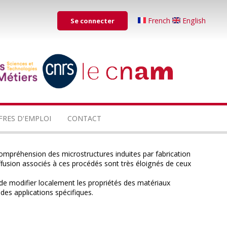
Menu
French
English
Se connecter
du
compte
de
...
...
l'utilisateur
FRES D'EMPLOI
CONTACT
compréhension des microstructures induites par fabrication
ffusion associés à ces procédés sont très éloignés de ceux
n de modifier localement les propriétés des matériaux
 des applications spécifiques.