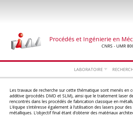
Aller
au
contenu
principal
Procédés et Ingénierie en Mé
CNRS - UMR 80
LABORATOIRE
RECHERC
Les travaux de recherche sur cette thématique sont menés en col
additive (procédés DMD et SLM), ainsi que le traitement laser d
rencontrés dans les procédés de fabrication classique en métallu
L’équipe s’intéresse également à l’utilisation des lasers pour d
métalliques. L’objectif final étant d’obtenir des matériaux archi