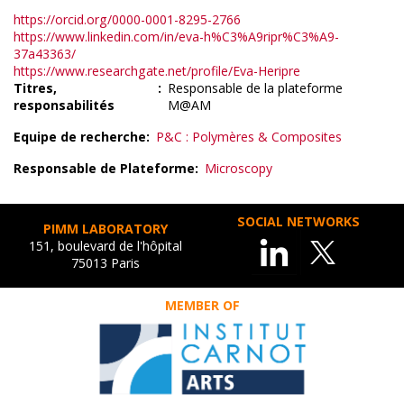
https://orcid.org/0000-0001-8295-2766
https://www.linkedin.com/in/eva-h%C3%A9ripr%C3%A9-
37a43363/
https://www.researchgate.net/profile/Eva-Heripre
Titres,
Responsable de la plateforme
responsabilités
M@AM
Equipe de recherche
P&C : Polymères & Composites
Responsable de Plateforme
Microscopy
SOCIAL NETWORKS
PIMM LABORATORY
151, boulevard de l'hôpital
75013 Paris
MEMBER OF