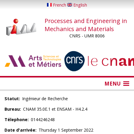
Skip
French
English
to
main
Processes and Engineering in
content
Mechanics and Materials
CNRS - UMR 8006
...
...
MENU
Statut
Ingénieur de Recherche
Bureau
CNAM 35.0E.1 et ENSAM - H4.2.4
Télephone
0144246248
Date d'arrivée
Thursday 1 September 2022