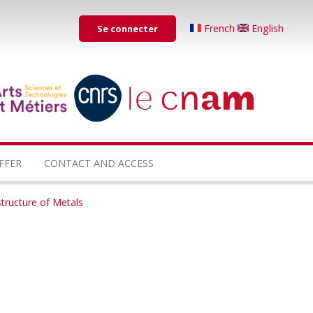
Menu
French
English
Se connecter
du
compte
de
...
...
l'utilisateur
FFER
CONTACT AND ACCESS
tructure of Metals