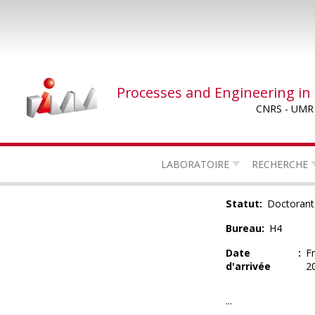
Skip
to
main
content
Processes and Engineering in
CNRS - UMR
LABORATOIRE
RECHERCHE
Statut
Doctorant
Bureau
H4
Date
Fr
d'arrivée
2
...