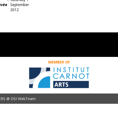
ivée
September
2012
MEMBER OF
ERS @ DSI WebTeam