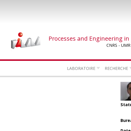
Skip
to
main
content
Processes and Engineering in
CNRS - UMR
LABORATOIRE
RECHERCHE
Stat
Bure
Date