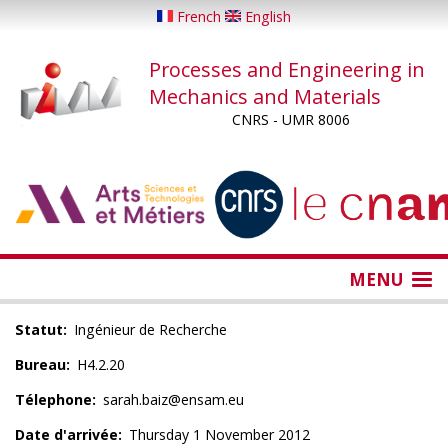
Skip
French
English
to
main
Processes and Engineering in
content
Mechanics and Materials
CNRS - UMR 8006
...
...
MENU
Statut
Ingénieur de Recherche
Bureau
H4.2.20
Télephone
sarah.baiz@ensam.eu
Date d'arrivée
Thursday 1 November 2012