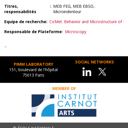
Titres,
MEB FEG, MEB EBSD,
responsabilités
Microindenteur
Equipe de recherche
CoMet: Behavior and Microstructure of Me
Responsable de Plateforme
Microscopy
...
SOCIAL NETWORKS
PIMM LABORATORY
151, boulevard de l'hôpital
75013 Paris
MEMBER OF