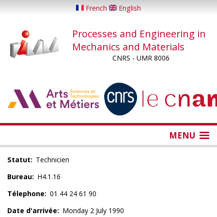
Skip
French
English
to
main
Processes and Engineering in
content
Mechanics and Materials
CNRS - UMR 8006
...
...
MENU
Statut
Technicien
Bureau
H4.1.16
Télephone
01 44 24 61 90
Date d'arrivée
Monday 2 July 1990