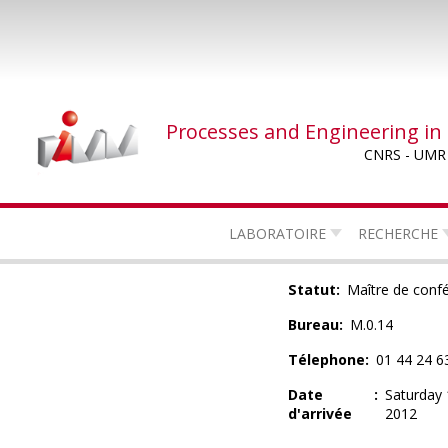
Skip
to
main
content
Processes and Engineering in
CNRS - UMR
LABORATOIRE
RECHERCHE
Statut
Maître de conf
Bureau
M.0.14
Télephone
01 44 24 6
Date
Saturday
d'arrivée
2012