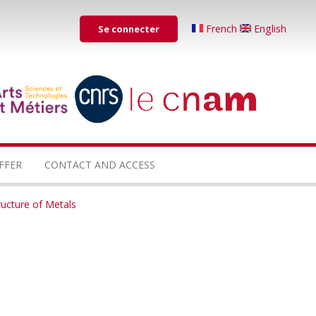
Menu
French
English
Se connecter
du
compte
de
...
...
l'utilisateur
FFER
CONTACT AND ACCESS
ucture of Metals