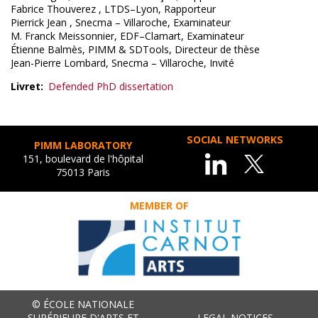
Fabrice Thouverez , LTDS–Lyon, Rapporteur
Pierrick Jean , Snecma – Villaroche, Examinateur
M. Franck Meissonnier, EDF–Clamart, Examinateur
Étienne Balmès, PIMM & SDTools, Directeur de thèse
Jean-Pierre Lombard, Snecma – Villaroche, Invité
Livret
Defended PhD dissertation
SOCIAL NETWORKS
PIMM LABORATORY
151, boulevard de l'hôpital
75013 Paris
MEMBER OF
© ÉCOLE NATIONALE
SUPÉRIEURE D'ARTS ET
LEGAL NOTICES