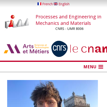
Skip
French
English
to
main
Processes and Engineering in
content
Mechanics and Materials
CNRS - UMR 8006
...
...
MENU