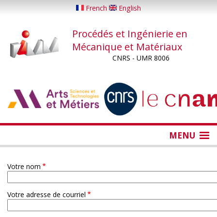
Aller
French
English
au
contenu
Procédés et Ingénierie en
principal
Mécanique et Matériaux
CNRS - UMR 8006
...
...
MENU
Votre nom
Votre adresse de courriel