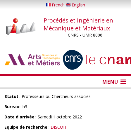
Aller
French
English
au
contenu
Procédés et Ingénierie en
principal
Mécanique et Matériaux
CNRS - UMR 8006
...
...
MENU
Statut
Professeurs ou Chercheurs associés
Bureau
h3
Date d'arrivée
Samedi 1 octobre 2022
Equipe de recherche
DISCOH