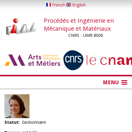
Aller
French
English
au
contenu
Procédés et Ingénierie en
principal
Mécanique et Matériaux
CNRS - UMR 8006
...
...
MENU
Statut
Gestionnaire