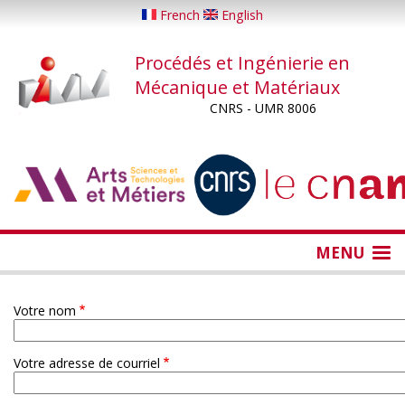
Aller
French
English
au
contenu
Procédés et Ingénierie en
principal
Mécanique et Matériaux
CNRS - UMR 8006
...
...
MENU
Votre nom
Votre adresse de courriel