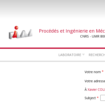
Aller
au
contenu
principal
Procédés et Ingénierie en Mé
CNRS - UMR 80
LABORATOIRE
RECHERC
Votre nom
Votre adresse
À
Xavier COL
Subject