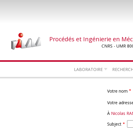
Aller
au
contenu
principal
Procédés et Ingénierie en Mé
CNRS - UMR 80
LABORATOIRE
RECHERC
Votre nom
Votre adresse
À
Nicolas R
Subject