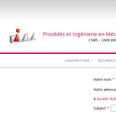
Aller
au
contenu
principal
Procédés et Ingénierie en Mé
CNRS - UMR 80
LABORATOIRE
RECHERC
Votre nom
Votre adresse
À
Aurelie H
Subject