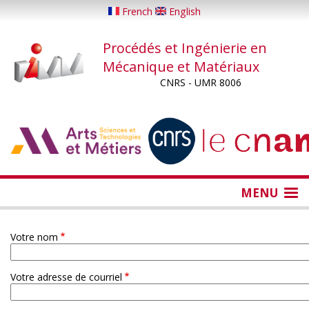
Aller
French
English
au
contenu
Procédés et Ingénierie en
principal
Mécanique et Matériaux
CNRS - UMR 8006
...
...
MENU
Votre nom
Votre adresse de courriel