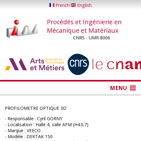
Aller
French
English
au
contenu
Procédés et Ingénierie en
principal
Mécanique et Matériaux
CNRS - UMR 8006
...
...
MENU
PROFILOMETRE OPTIQUE 3D
- Responsable : Cyril GORNY
- Localisation : Halle 4, salle AFM (H4.0.7)
- Marque : VEECO
- Modèle : DEKTAK 150