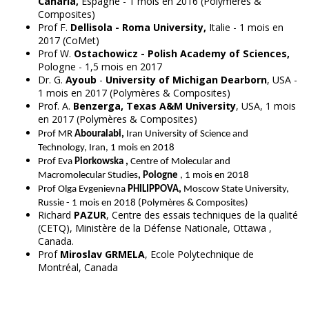
Canaria,
Espagne - 1 mois en 2016 (Polymères &
Composites)
Prof F.
Dellisola - Roma University,
Italie - 1 mois en
2017 (CoMet)
Prof W.
Ostachowicz - Polish Academy of Sciences,
Pologne - 1,5 mois en 2017
Dr. G.
Ayoub
-
University of Michigan Dearborn
, USA -
1 mois en 2017 (Polymères & Composites)
Prof. A.
Benzerga, Texas A&M University
, USA, 1 mois
en 2017 (Polymères & Composites)
Prof MR
Abouralabi,
Iran University of Science and
Technology, Iran, 1 mois en 2018
Prof Eva
Piorkowska
,
Centre of Molecular and
Macromolecular Studies
, Pologne
, 1 mois en 2018
Prof
Olga Evgenievna
PHILIPPOVA,
Moscow State University,
Russie - 1 mois en 2018 (Polymères & Composites)
Richard
PAZUR
, Centre des essais techniques de la qualité
(CETQ), Ministère de la Défense Nationale, Ottawa ,
Canada.
Prof
Miroslav GRMELA
, Ecole Polytechnique de
Montréal, Canada