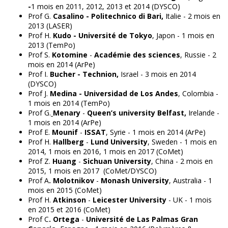
-
1 mois en 2011, 2012, 2013 et 2014 (DYSCO)
Prof G.
Casalino - Politechnico di Bari,
Italie - 2 mois en
2013 (LASER)
Prof H.
Kudo - Université de Tokyo
, Japon - 1 mois en
2013 (TemPo)
Prof S.
Kotomine
-
Académie des sciences
, Russie - 2
mois en 2014 (ArPe)
Prof I.
Bucher -
Technion,
Israel - 3 mois en 2014
(DYSCO)
Prof J.
Medina -
Universidad de Los Andes
, Colombia -
1 mois en 2014 (TemPo)
Prof G.
Menary
-
Queen’s university Belfast,
Irelande -
1 mois en 2014 (ArPe)
Prof E.
Mounif
-
ISSAT
, Syrie - 1 mois en 2014 (ArPe)
Prof H.
Hallberg
-
Lund University
, Sweden - 1 mois en
2014, 1 mois en 2016, 1 mois en 2017 (CoMet)
Prof Z.
Huang
-
Sichuan University
, China - 2 mois en
2015, 1 mois en 2017 (CoMet/DYSCO)
Prof A
. Molotnikov
-
Monash University
, Australia - 1
mois en 2015 (CoMet)
Prof H.
Atkinson
-
Leicester University
- UK - 1 mois
en 2015 et 2016 (CoMet)
Prof C
. Ortega
-
Université de Las Palmas Gran