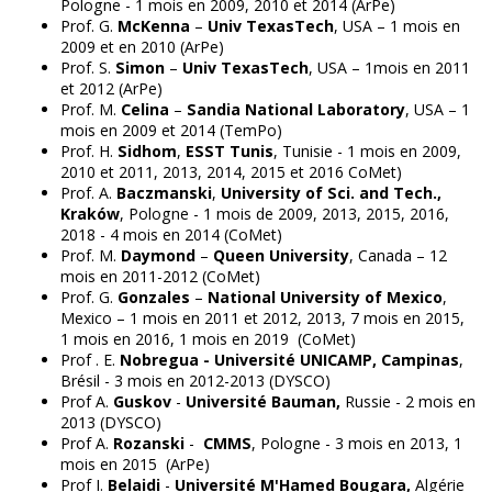
Pologne - 1 mois en 2009, 2010 et 2014 (ArPe)
Prof. G.
McKenna
–
Univ TexasTech
, USA – 1 mois en
2009 et en 2010 (ArPe)
Prof. S.
Simon
–
Univ TexasTech
, USA – 1mois en 2011
et 2012 (ArPe)
Prof. M.
Celina
–
Sandia National Laboratory
, USA – 1
mois en 2009 et 2014 (TemPo)
Prof. H.
Sidhom
,
ESST Tunis
, Tunisie - 1 mois en 2009,
2010 et 2011, 2013, 2014, 2015 et 2016 CoMet)
Prof. A.
Baczmanski
,
University of Sci. and Tech.,
Kraków
, Pologne - 1 mois de 2009, 2013, 2015, 2016,
2018 - 4 mois en 2014 (CoMet)
Prof. M.
Daymond
–
Queen University
, Canada – 12
mois en 2011-2012 (CoMet)
Prof. G.
Gonzales
–
National University of Mexico
,
Mexico – 1 mois en 2011 et 2012, 2013, 7 mois en 2015,
1 mois en 2016, 1 mois en 2019 (CoMet)
Prof . E.
Nobregua - Université UNICAMP, Campinas
,
Brésil - 3 mois en 2012-2013 (DYSCO)
Prof A.
Guskov
-
Université Bauman,
Russie - 2 mois en
2013 (DYSCO)
Prof A.
Rozanski
-
CMMS
, Pologne - 3 mois en 2013, 1
mois en 2015 (ArPe)
Prof I.
Belaidi
-
Université M'Hamed Bougara,
Algérie