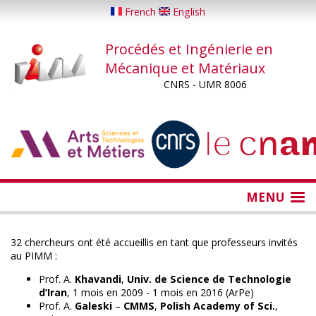
Aller
French
English
au
contenu
Procédés et Ingénierie en
principal
Mécanique et Matériaux
CNRS - UMR 8006
...
...
MENU
32 chercheurs ont été accueillis en tant que professeurs invités
au PIMM :
Prof. A.
Khavandi
,
Univ. de Science de Technologie
d’Iran
, 1 mois en 2009 - 1 mois en 2016 (ArPe)
Prof. A.
Galeski
–
CMMS
,
Polish Academy of Sci.
,