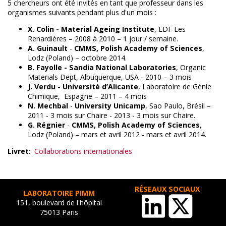
5 chercheurs ont été invités en tant que professeur dans les
organismes suivants pendant plus d'un mois :
X. Colin -
Material Ageing Institute
, EDF Les
Renardières – 2008 à 2010 – 1 jour / semaine.
A. Guinault
-
CMMS, Polish Academy of Sciences
,
Lodz (Poland) – octobre 2014.
B. Fayolle -
Sandia National Laboratories
, Organic
Materials Dept, Albuquerque, USA - 2010 – 3 mois
J. Verdu -
Université d’Alicante
, Laboratoire de Génie
Chimique, Espagne – 2011 – 4 mois
N. Mechbal
-
University Unicamp
, Sao Paulo, Brésil –
2011 - 3 mois sur Chaire - 2013 - 3 mois sur Chaire.
G. Régnier
-
CMMS, Polish Academy of Sciences
,
Lodz (Poland) – mars et avril 2012 - mars et avril 2014.
Livret
Collaborations internationales
RÉSEAUX SOCIAUX
LABORATOIRE PIMM
151, boulevard de l'hôpital
75013 Paris