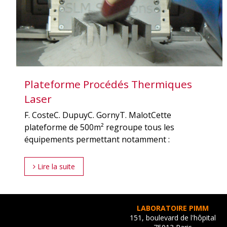
Plateforme Procédés Thermiques
Laser
F. CosteC. DupuyC. GornyT. MalotCette
plateforme de 500m² regroupe tous les
équipements permettant notamment :
Lire la suite
LABORATOIRE PIMM
151, boulevard de l'hôpital