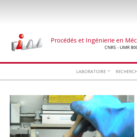
Aller
au
contenu
principal
Procédés et Ingénierie en Mé
CNRS - UMR 80
LABORATOIRE
RECHERC