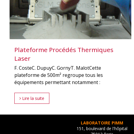
Plateforme Procédés Thermiques
Laser
F. CosteC. DupuyC. GornyT. MalotCette
plateforme de 500m² regroupe tous les
équipements permettant notamment :
Lire la suite
LABORATOIRE PIMM
151, boulevard de l'hôpital