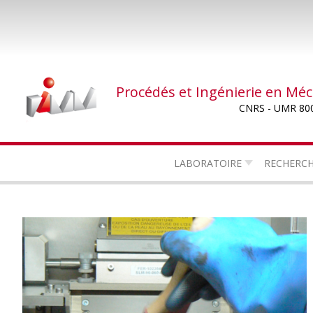
Aller
au
contenu
principal
Procédés et Ingénierie en Mé
CNRS - UMR 80
LABORATOIRE
RECHERC